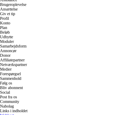
Brugeroplevelse
Ansættelse
Giv et tip
Profil
Konto
Plan
Beløb
Udbytte
Moduler
Samarbejdsform
Annoncør
Donor
Affiliatepartner
Netværkspartner
Medier
Forespørgsel
Sammenhold
Følg os
Bliv abonnent
Social
Post fra os
Community
Nabolag
Links i indholdet