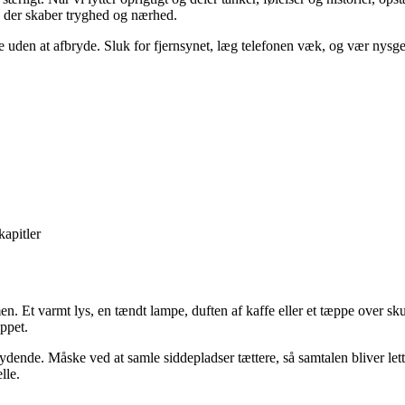
 der skaber tryghed og nærhed.
tte uden at afbryde. Sluk for fjernsynet, læg telefonen væk, og vær nysger
apitler
. Et varmt lys, en tændt lampe, duften af kaffe eller et tæppe over sku
ppet.
ydende. Måske ved at samle siddepladser tættere, så samtalen bliver let
lle.