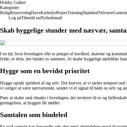
Hobby Galleri
Kategorier
Bolig
Renovering
Have
Kæledyr
Rejser
Træning
Skønhed
Velvære
Gastro
Log på
Tilmeld nu
Nyhedsmail
Skab hyggelige stunder med nærvær, samta
I en tid, hvor hverdagen ofte er præget af travlhed, skærme og konstante
fylde, er dem, der binder os sammen. At skabe hyggelige øjeblikke hand
Hygge som en bevidst prioritet
Hygge opstår sjældent af sig selv. Det kræver, at vi sætter tempoet ned 
vi vælger at være nærværende, sender vi et signal til både os selv og 
Prøv at skabe små ritualer i hverdagen, der inviterer til ro og fællessk
gentagelsen, at hyggen får rødder.
Samtalen som bindeled
En god samtale kan forvandle selv den mest almindelige stund til noget sæ