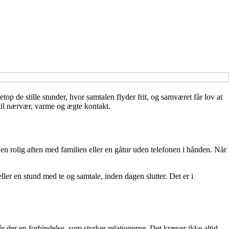
op de stille stunder, hvor samtalen flyder frit, og samværet får lov at
til nærvær, varme og ægte kontakt.
 en rolig aften med familien eller en gåtur uden telefonen i hånden. Når
ller en stund med te og samtale, inden dagen slutter. Det er i
tår der en forbindelse, som styrker relationerne. Det kræver ikke altid