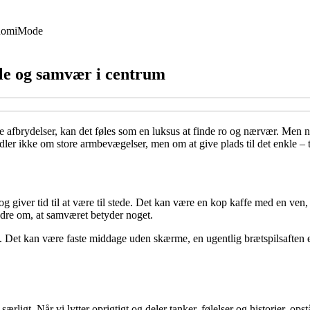
nomi
Mode
le og samvær i centrum
 afbrydelser, kan det føles som en luksus at finde ro og nærvær. Men net
ler ikke om store armbevægelser, men om at give plads til det enkle – 
og giver tid til at være til stede. Det kan være en kop kaffe med en ven,
andre om, at samværet betyder noget.
ab. Det kan være faste middage uden skærme, en ugentlig brætspilsaften e
rligt. Når vi lytter oprigtigt og deler tanker, følelser og historier, ops