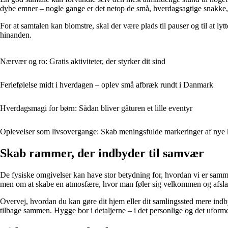
dybe emner – nogle gange er det netop de små, hverdagsagtige snakke,
For at samtalen kan blomstre, skal der være plads til pauser og til at ly
hinanden.
Nærvær og ro: Gratis aktiviteter, der styrker dit sind
Feriefølelse midt i hverdagen – oplev små afbræk rundt i Danmark
Hverdagsmagi for børn: Sådan bliver gåturen et lille eventyr
Oplevelser som livsovergange: Skab meningsfulde markeringer af nye k
Skab rammer, der indbyder til samvær
De fysiske omgivelser kan have stor betydning for, hvordan vi er sammen
men om at skabe en atmosfære, hvor man føler sig velkommen og afsla
Overvej, hvordan du kan gøre dit hjem eller dit samlingssted mere indb
tilbage sammen. Hygge bor i detaljerne – i det personlige og det uforme