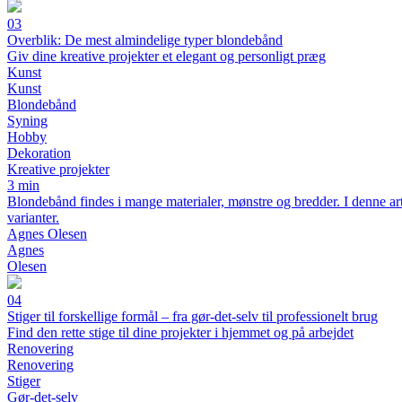
03
Overblik: De mest almindelige typer blondebånd
Giv dine kreative projekter et elegant og personligt præg
Kunst
Kunst
Blondebånd
Syning
Hobby
Dekoration
Kreative projekter
3 min
Blondebånd findes i mange materialer, mønstre og bredder. I denne art
varianter.
Agnes Olesen
Agnes
Olesen
04
Stiger til forskellige formål – fra gør-det-selv til professionelt brug
Find den rette stige til dine projekter i hjemmet og på arbejdet
Renovering
Renovering
Stiger
Gør-det-selv