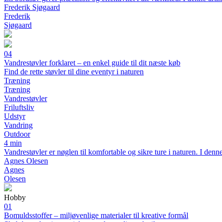
Frederik Sjøgaard
Frederik
Sjøgaard
04
Vandrestøvler forklaret – en enkel guide til dit næste køb
Find de rette støvler til dine eventyr i naturen
Træning
Træning
Vandrestøvler
Friluftsliv
Udstyr
Vandring
Outdoor
4 min
Vandrestøvler er nøglen til komfortable og sikre ture i naturen. I denne
Agnes Olesen
Agnes
Olesen
Hobby
01
Bomuldsstoffer – miljøvenlige materialer til kreative formål