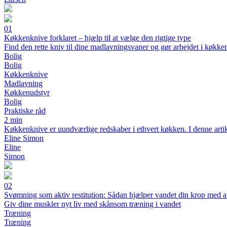
01
Køkkenknive forklaret – hjælp til at vælge den rigtige type
Find den rette kniv til dine madlavningsvaner og gør arbejdet i køkken
Bolig
Bolig
Køkkenknive
Madlavning
Køkkenudstyr
Bolig
Praktiske råd
2 min
Køkkenknive er uundværlige redskaber i ethvert køkken. I denne artikel
Eline Simon
Eline
Simon
02
Svømning som aktiv restitution: Sådan hjælper vandet din krop med a
Giv dine muskler nyt liv med skånsom træning i vandet
Træning
Træning