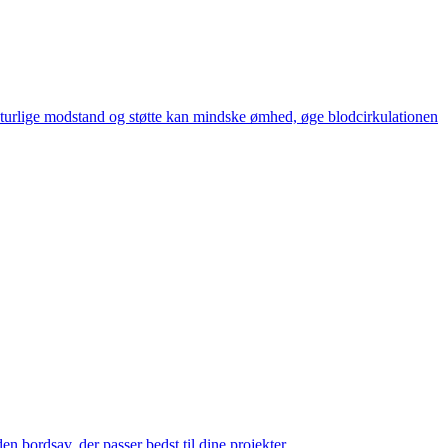
aturlige modstand og støtte kan mindske ømhed, øge blodcirkulationen
en bordsav, der passer bedst til dine projekter.