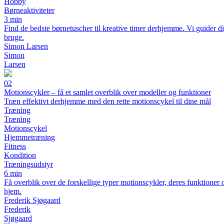
Hobby
Børneaktiviteter
3 min
Find de bedste børnetuscher til kreative timer derhjemme. Vi guider di
bruge.
Simon Larsen
Simon
Larsen
02
Motionscykler – få et samlet overblik over modeller og funktioner
Træn effektivt derhjemme med den rette motionscykel til dine mål
Træning
Træning
Motionscykel
Hjemmetræning
Fitness
Kondition
Træningsudstyr
6 min
Få overblik over de forskellige typer motionscykler, deres funktioner 
hjem.
Frederik Sjøgaard
Frederik
Sjøgaard