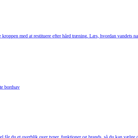
 kroppen med at restituere efter hård træning. Læs, hvordan vandets n
tte bordsav
el får du et overblik over typer, funktioner og brands, så du kan vælge d