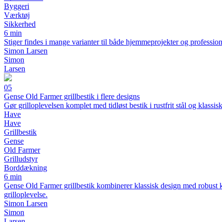
Byggeri
Værktøj
Sikkerhed
6 min
Stiger findes i mange varianter til både hjemmeprojekter og professione
Simon Larsen
Simon
Larsen
05
Gense Old Farmer grillbestik i flere designs
Gør grilloplevelsen komplet med tidløst bestik i rustfrit stål og klassis
Have
Have
Grillbestik
Gense
Old Farmer
Grilludstyr
Borddækning
6 min
Gense Old Farmer grillbestik kombinerer klassisk design med robust kvali
grilloplevelse.
Simon Larsen
Simon
Larsen