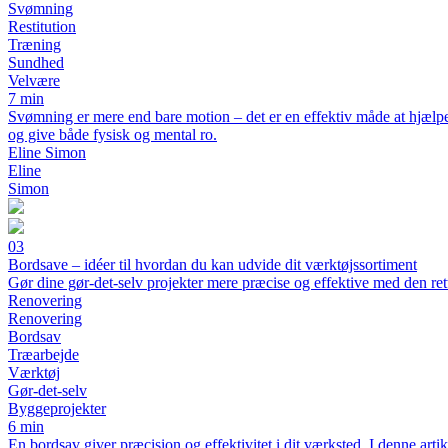
Svømning
Restitution
Træning
Sundhed
Velvære
7 min
Svømning er mere end bare motion – det er en effektiv måde at hjælpe
og give både fysisk og mental ro.
Eline Simon
Eline
Simon
03
Bordsave – idéer til hvordan du kan udvide dit værktøjssortiment
Gør dine gør-det-selv projekter mere præcise og effektive med den re
Renovering
Renovering
Bordsav
Træarbejde
Værktøj
Gør-det-selv
Byggeprojekter
6 min
En bordsav giver præcision og effektivitet i dit værksted. I denne artik