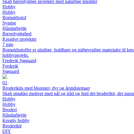
Skab bæredygtige projekter med naturlige tekstiler
Hobby
Hobby
Bomuldsstof
Syning
Håndarbejde
Bæredygtighed
Kreative projekter
7 min
Bomuldsstoffer er alsidige, holdbare og miljøvenlige materialer til krea
hobbyprojekt.
Frederik Sjøgaard
Frederik
Sjøgaard
02
Broderikits med blomster, dyr og årstidstemaer
Skab smukke motiver med nål og tråd og find det broderikit, der passer 
Hobby
Hobby
Broderi
Håndarbejde
Kreativ hobby
Broderikit
DIY