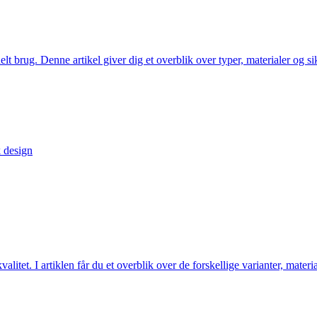
lt brug. Denne artikel giver dig et overblik over typer, materialer og si
k design
tet. I artiklen får du et overblik over de forskellige varianter, materia